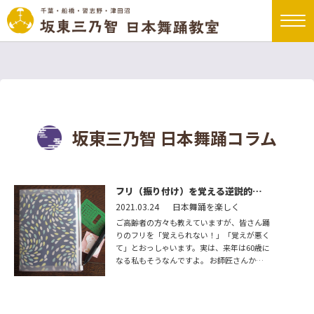
坂東三乃智 日本舞踊コラム
フリ（振り付け）を覚える逆説的方
法
2021.03.24
日本舞踊を楽しく
ご高齢者の方々も教えていますが、皆さん踊
りのフリを「覚えられない！」「覚えが悪く
て」とおっしゃいます。実は、来年は60歳に
なる私もそうなんですよ。 お師匠さんから
いつも、「早く覚えなさい！」「まだ覚えら
れないの！」と叱ら […]