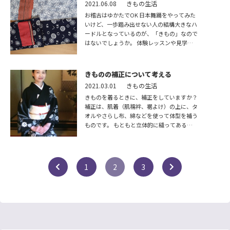
る方法
2021.06.08
きもの生活
お稽古はゆかたでOK 日本舞踊をやってみた
いけど、一歩踏み出せない人の結構大きなハ
ードルとなっているのが、「きもの」なので
はないでしょうか。 体験レッスンや見学に
来られた方が、「ゆかたを持っていますが、
日本舞踊に適してい […]
きものの補正について考える
2021.03.01
きもの生活
きものを着るときに、補正をしていますか？
補正は、肌着（肌襦袢、裾よけ）の上に、タ
オルやさらし布、綿などを使って体型を補う
ものです。 もともと立体的に縫ってある洋
服と違って、きものを着るというのは、体を
筒に見立てて、その筒 […]
1
2
3

