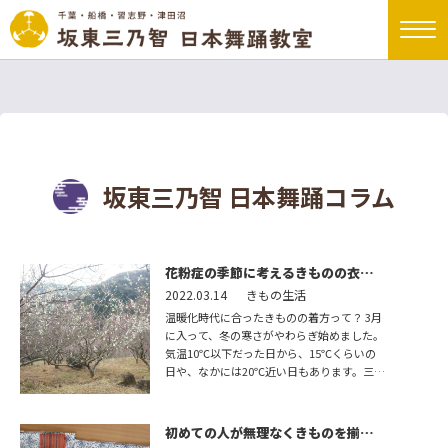
坂東三乃智 日本舞踊コラム
花粉症の季節に考えるきものの衣替
え
2022.03.14
きもの生活
温暖化時代に合ったきものの着方って？ 3月
に入って、冬の寒さがやわらぎ始めました。
気温10℃以下だった日から、15℃くらいの
日や、なかには20℃近い日もあります。三寒
四温。それがジェットコースターのような日
もあって、どう […]
初めての人が無理なくきものを揃え